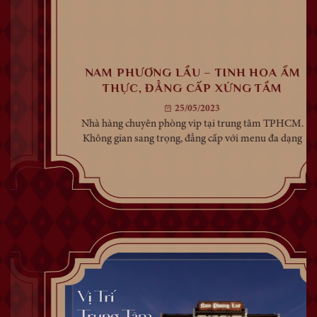
NAM PHƯƠNG LẦU – TINH HOA ẨM
THỰC, ĐẲNG CẤP XỨNG TẦM
25/05/2023
Nhà hàng chuyên phòng vip tại trung tâm TPHCM.
Không gian sang trọng, đẳng cấp với menu đa dạng
từ bò Kobe đến hải sản tươi sống cao cấp. Không
thu phí phòng riêng. Khi nhắc đến ẩm thực Á Đông
nói chung, chắc hẳn ai cũng nghĩ tới một số món ăn
truyền thống...