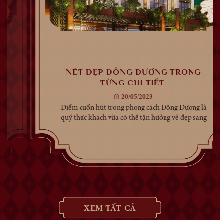
NÉT ĐẸP ĐÔNG DƯƠNG TRONG
TỪNG CHI TIẾT
20/05/2023
Điểm cuốn hút trong phong cách Đông Dương là
quý thực khách vừa có thể tận hưởng vẻ đẹp sang
trọng, vừa được lắng đọng trong không gian hoài
niệm cổ kính. Phong cách Đông Dương (Indochine
Style) là một phong cách nội thất mang trong mình
sứ mệnh kết nối vẻ đẹp Đông – Tây...
XEM TẤT CẢ