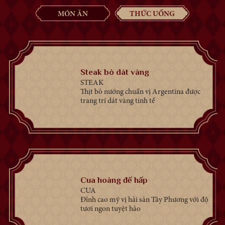
MÓN ĂN
THỨC UỐNG
Steak bò dát vàng
STEAK
Thịt bò nướng chuẩn vị Argentina được
 hảo
trang trí dát vàng tinh tế
Cua hoàng đế hấp
CUA
Đỉnh cao mỹ vị hải sản Tây Phương với độ
tươi ngon tuyệt hảo