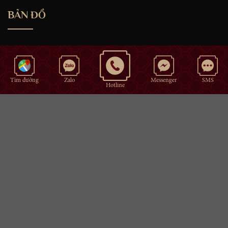
BẢN ĐỒ
Tìm đường
Zalo
Messenger
SMS
Hotline
Copyright © 2022 Khe Group