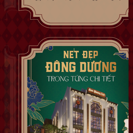
tĩnh, tách biệt với sự ồn ào giữa lòng đô thị? Nơi có
kiến trúc đậm chất riêng, sang trọng lộng lẫy nhưng
không kém phần tinh tế? Nơi mang đến những món
ăn...