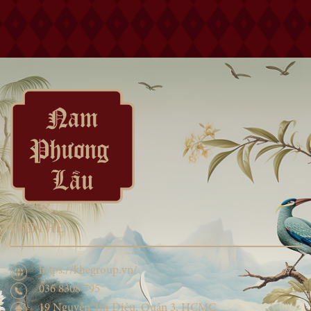
LIÊN HỆ
https://khegroup.vn/
036 8308 795
19 Nguyễn Thị Diệu, Quận 3, HCMC