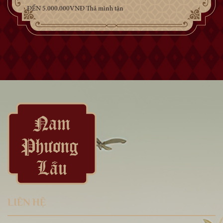
ĐẾN 5.000.000VNĐ Thả mình tận
hưởng giây phút sinh nhật trọn vẹn
cùng người thân tại Nam Phương Lầu.
Nổi bật với ánh đèn chùm lung linh kết
hợp cùng menu các món Á – Âu
thượng hạng được phục vụ chuyên…
LIÊN HỆ