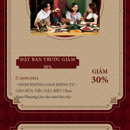
ĐẶT BÀN TRƯỚC GIẢM
30%
GIẢM
30%
26/05/2024
CHỌN KHÔNG GIAN RIÊNG TƯ –
CHO BỮA TIỆC ĐẶC BIỆT Chọn
Nam Phương Lầu cho một bữa tiệc
riêng tư và thư thái, dành tặng ưu đãi
lên đến 30% cho khách đặt bàn trước
Sở hữu kiến trúc đậm chất Đông
Dương trong từng đường nét của nhà
hàng, Nam Phương Lầu…